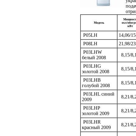
укра
пода
отри
Мощност
Модель
охл/обогре
кВт
P05LH
14,06/15
P08LH
21,98/23
P03LHW
8,15/8,
белый 2008
P03LHG
8,15/8,
золотой 2008
P03LHB
8,15/8,
голубой 2008
P03LHL синий
8,21/8,
2009
P03LHP
8,21/8,
золотой 2009
P03LHR
8,21/8,
красный 2009