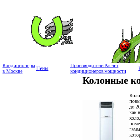
Кондиционеры
Производители
Расчет
Цены
в Москве
кондиционеров
мощности
Колонные к
Коло
повы
до 2
как 
холо
поме
гамм
кото