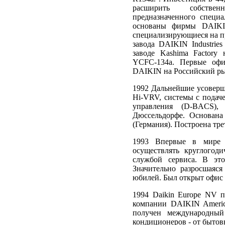
расширить собствен
предназначенного специ
основаны фирмы DAIKIN
специализирующиеся на пр
завода DAIKIN Industrie
заводе Kashima Factory 
YCFC-134a. Первые офи
DAIKIN на Российский ры
1992 Дальнейшие усоверш
Hi-VRV, системы с подач
управления (D-BACS)
Дюссельдорфе. Основан
(Германия). Построена трет
1993 Впервые в мире ра
осуществлять круглого
службой сервиса. В эт
Значительно разросшаяс
юбилей. Был открыт офис 
1994 Daikin Europe NV п
компании DAIKIN Americ
получен международный
кондиционеров - от быто