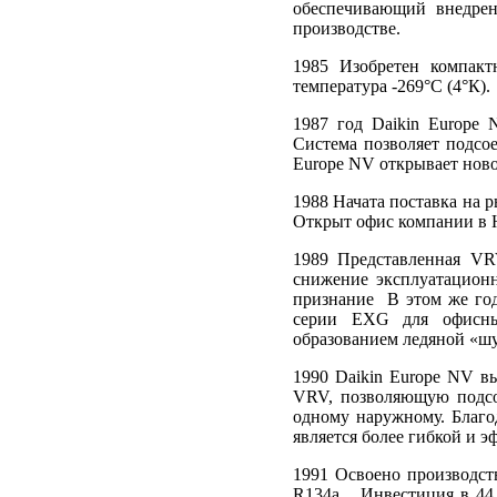
обеспечивающий внедрен
производстве.
1985 Изобретен компакт
температура -269°С (4°К).
1987 год Daikin Europe
Система позволяет подсое
Europe NV открывает новое
1988 Начата поставка на 
Открыт офис компании в 
1989 Представленная VR
снижение эксплуатацион
признание В этом же го
серии EXG для офисны
образованием ледяной «ш
1990 Daikin Europe NV в
VRV, позволяющую подсо
одному наружному. Благо
является более гибкой и 
1991 Освоено производст
R134a. . Инвестиция в 44