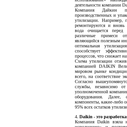
деятельности компании Da
Компания Дайкин пос
производственных и упак
утилизации. Например, 
ремонтируются и вновь 
вода очищается перед 
различные примеси от
являющийся полезным инг
оптимальная утилизаци
способствует эффекти
процессов, что снижает н
Схема утилизации отживш
компанией DAIKIN Велик
мировом рынке кондицио
всего, на соответствие 
Согласно вышеупомянуто
службы, независимо от
уполномоченной компании
оборудования. Далее, 
компоненты, какие-либо о
95% всех остатков утилиз
4.
Daikin - это разработ
Компания Daikin взяла 
исполнению» и постоянн