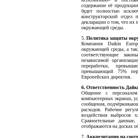
содержание её продукции.
будет полностью исклю
конструкторский отдел 
декларации о том, что их
окружающей среды.
5.
Политика защиты окру
Компания Daikin Euro
окружающей среды, а та
соответствующие закон
независимой организаци
переработки, превыш
превышающий 75% перво
Европейских директив.
6. Ответственность Дай
Общение с персоналом
компьютерных экранах, у
сообщения, подчёркивающ
расходов. Рабочие регу
воздействия выбросов х
Сравнительные данные,
отображаются на досках о
7.
Аккредитация на соотв