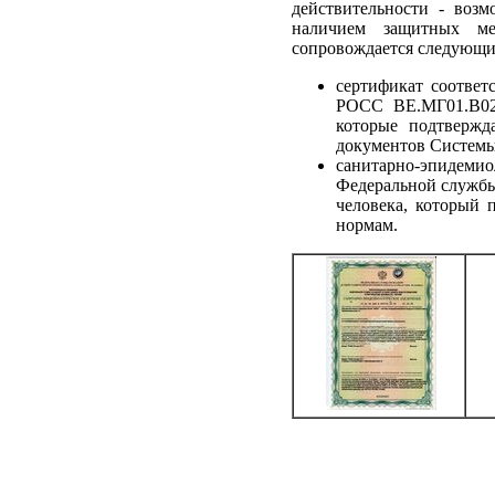
действительности - воз
наличием защитных ме
сопровождается следующ
сертификат соотве
РОСС BE.МГ01.В02
которые подтвержд
документов Системы
санитарно-эпидем
Федеральной службы
человека, который 
нормам.