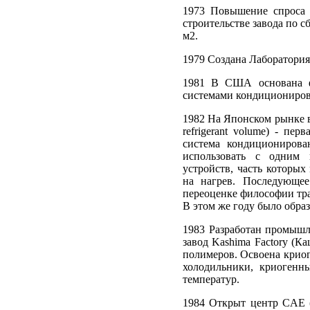
1973 Повышение спроса 
строительстве завода по 
м2.
1979 Создана Лаборатория
1981 В США основана ф
системами кондициониров
1982 На Японском рынке в
refrigerant volume) - пе
система кондиционирова
использовать с одним
устройств, часть которых
на нагрев. Последующе
переоценке философии тр
В этом же году было обра
1983 Разработан промыш
завод Kashima Factory (К
полимеров. Освоена крио
холодильники, криогенн
температур.
1984 Открыт центр CAE 