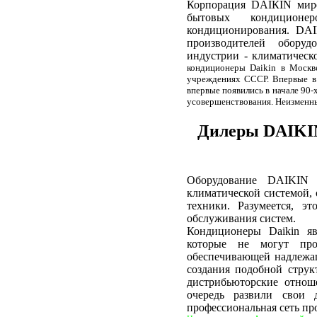
Корпорация DAIКIN миро
бытовых кондицион
кондиционирования. DAI
производителей оборуд
индустрии - климатическ
кондиционеры Daikin в Москве
учреждениях СССР. Впервые в
впервые появились в начале 90
усовершенствования. Неизменны
Дилеры DAIKIN
Оборудование DAIKIN я
климатической системой,
техники. Разумеется, э
обслуживания систем.
Кондиционеры Daikin яв
которые не могут про
обеспечивающей надлежа
создания подобной стру
дистрибьюторские отнош
очередь развили свои 
профессиональная сеть п