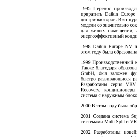
1995 Перенос производс
првратить Daikin Europ
дистрибьюторов. Взят кур
модели со значительно с
для жилых помещений, а
энергоэффективный кондиц
1998 Daikin Europe NV 
этом году была образован
1999 Производственный к
Также благодаря образова
GmbH, был заложен фун
быстро развивающиеся р
Разработаны серия VRV-
Recovery, кондиционеры
система с наружным блоко
2000 В этом году была обр
2001 Создана система Su
системами Multi Split и V
2002 Разработаны новей