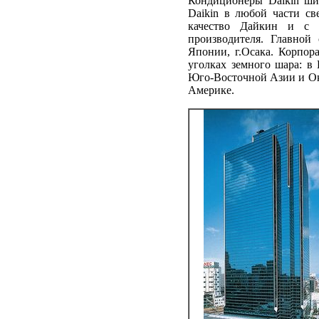
Кондиционеры Daikin ши
Daikin в любой части св
качество Дайкин и с у
производителя. Главно
Японии, г.Осака. Корпор
уголках земного шара: в
Юго-Восточной Азии и Ок
Америке.