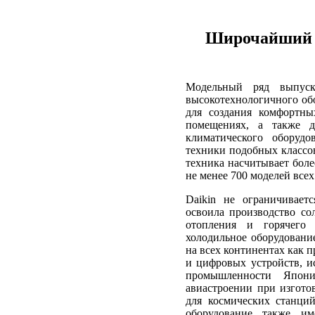
Широчайший а
Модельный ряд выпуск
высокотехнологичного об
для создания комфортн
помещениях, а также д
климатического оборуд
техники подобных классов
техника насчитывает боле
не менее 700 моделей всех
Daikin не ограничивает
освоила производство со
отопления и горячего 
холодильное оборудовани
на всех континентах как 
и цифровых устройств, и
промышленности Япон
авиастроении при изгото
для космических станци
оборудование также и