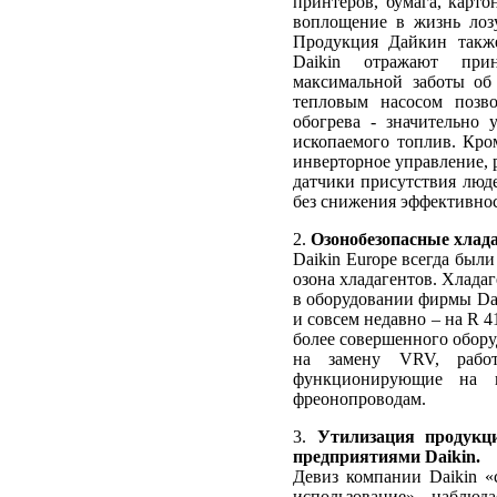
принтеров, бумага, карто
воплощение в жизнь лоз
Продукция Дайкин также
Daikin отражают при
максимальной заботы об
тепловым насосом позво
обогрева - значительно
ископаемого топлив. Кро
инверторное управление, 
датчики присутствия люд
без снижения эффективнос
2.
Озонобезопасные хлада
Daikin Europe всегда был
озона хладагентов. Хладаг
в оборудовании фирмы Dai
и совсем недавно – на R 
более совершенного обору
на замену VRV, рабо
функционирующие на н
фреонопроводам.
3.
Утилизация продукц
предприяти
ями Daikin.
Девиз компании Daikin «
использование» наблюд