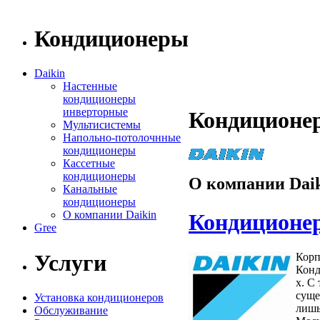
Кондиционеры
Daikin
Настенные
кондиционеры
инверторные
Кондиционер
Мультисистемы
Напольно-потолочнные
кондиционеры
Кассетные
кондиционеры
О компании Dai
Канальные
кондиционеры
О компании Daikin
Кондиционер
Gree
Услуги
Корп
Конд
х. С
суще
Установка кондиционеров
лишь
Обслуживание