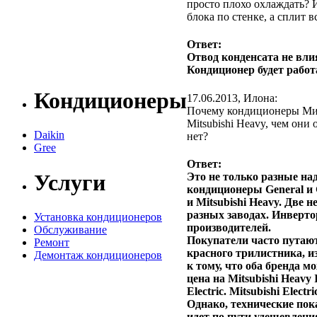
просто плохо охлаждать? 
блока по стенке, а сплит в
Ответ:
Отвод конденсата не вл
Кондиционер будет работ
Кондиционеры
17.06.2013, Илона:
Почему кондиционеры Мицу
Mitsubishi Heavy, чем они
Daikin
нет?
Gree
Ответ:
Услуги
Это не только разные над
кондиционеры General и Ge
и Mitsubishi Heavy. Две
разных заводах. Инверто
Установка кондиционеров
производителей.
Обслуживание
Покупатели часто путают
Ремонт
красного трилистника, и
Демонтаж кондиционеров
к тому, что оба бренда м
цена на Mitsubishi Heavy 
Electric. Mitsubishi Elec
Однако, технические пока
идет по пути удешевлени