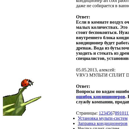
кондиционер art cool рабо
даже не собирается в ван
Ответ:
Если в комнате воздух о
малых количествах. Это 
стоит беспокоиться. Нужн
внутреннего блока конди
кондиционер будет работ
дренаж. Вода из бутылоч
уходить и стекать из дре
специалистов, установи
05.05.2013, алексей:
VRV3 МУЛЬТИ СПЛИТ D
Ответ:
Вопросы по кодам ошибок
ошибок кондиционеров
.
службу компании, прода
Страницы:
1
2
3
4
5
6
7
8
9
10
11
Установка мульти-систем
Заправка кондиционеров
Чистка сплит-систем