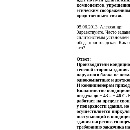
компонентов, упрощения
этическим соображениям
«родственные» связи.
05.06.2013, Александр:
Здравствуйте. Часто зада
сплитсистемы установлен 
обеда просто адская. Как 
это?
Ответ:
Производители кондицио
теневой стороны здания.
наружного блока не возм
однокомнатные и двухко
И кондиционерам приходи
Большинство кондиционе
воздуха до + 43 – + 46 С
работает на пределе свои
у поверхности здания, н
осуществляется циркуляц
поступающий в кондицион
здания нагретого солнцем
требованию заказчика н